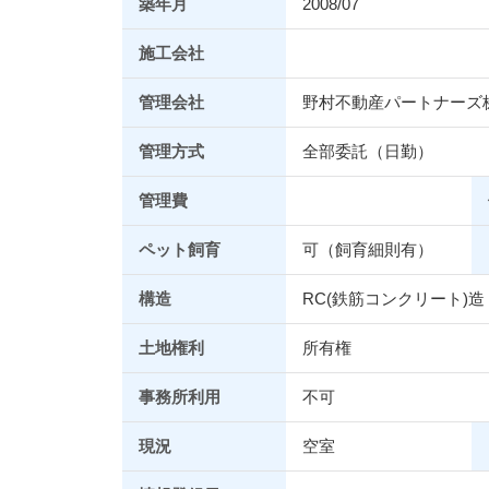
築年月
2008/07
施工会社
管理会社
野村不動産パートナーズ
管理方式
全部委託（日勤）
管理費
ペット飼育
可（飼育細則有）
構造
RC(鉄筋コンクリート)造
土地権利
所有権
事務所利用
不可
現況
空室