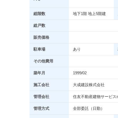
総階数
地下1階 地上5階建
総戸数
販売価格
駐車場
あり
その他費用
築年月
1999/02
施工会社
大成建設株式会社
管理会社
住友不動産建物サービス
管理方式
全部委託（日勤）