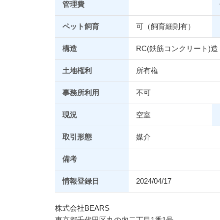
管理費
ペット飼育
可（飼育細則有）
構造
RC(鉄筋コンクリート)造
土地権利
所有権
事務所利用
不可
現況
空室
取引形態
媒介
備考
情報登録日
2024/04/17
株式会社BEARS
東京都千代田区丸の内二丁目1番1号