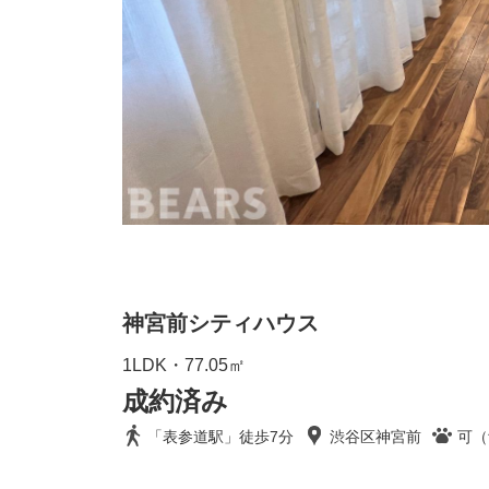
神宮前シティハウス
1LDK・77.05㎡
成約済み
「表参道駅」徒歩7分
渋谷区神宮前
可（