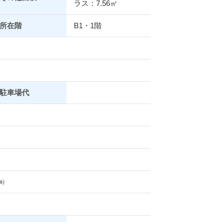
ラス：7.56㎡
所在階
B1・1階
駐車場代
㈱