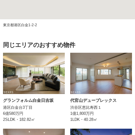
管理方式
全部委託（日勤）
管理費
東京都港区白金1-2-2
修繕積立金
同じエリアのおすすめ物件
ペット飼育
可（飼育細則有）
エレベーター
あり
構造
RC(鉄筋コンクリート)造
土地権利
所有権
事務所利用
不可
グランフォルム白金日吉坂
代官山デュープレックス
港区白金台3丁目
渋谷区恵比寿西１
現況
入居中
6億580万円
1億1,800万円
2SLDK・182.82㎡
1LDK・40.28㎡
引渡
相談