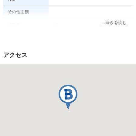
その他面積
総階数
45
所在階
9
総戸数
アクセス
販売価格
駐車場
なし
その他費用
築年月
2022/12
施工会社
大林・長谷工建設共同企業体
管理会社
株式会社長谷工コミュニティ