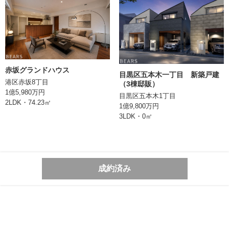
取引形態
媒介
備考
情報登録日
2024/04/17
赤坂グランドハウス
次回更新日
目黒区五本木一丁目 新築戸建
港区赤坂8丁目
（3棟邸販）
1億5,980万円
目黒区五本木1丁目
株式会社BEARS
2LDK・74.23㎡
1億9,800万円
東京都千代田区丸の内二丁目1番1号
3LDK・0㎡
明治安田生命ビル10階
TEL:0362066070
東京都知事 (1) 第106896号
成約済み