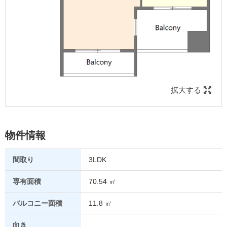
拡大する
物件情報
間取り
3LDK
専有面積
70.54 ㎡
バルコニー面積
11.8 ㎡
向き