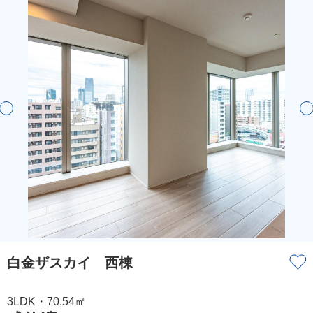
白金ザスカイ 西棟
3LDK・70.54㎡