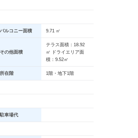
バルコニー面積
9.71 ㎡
テラス面積：18.92
その他面積
㎡ ドライエリア面
積：9.52㎡
所在階
1階・地下1階
駐車場代