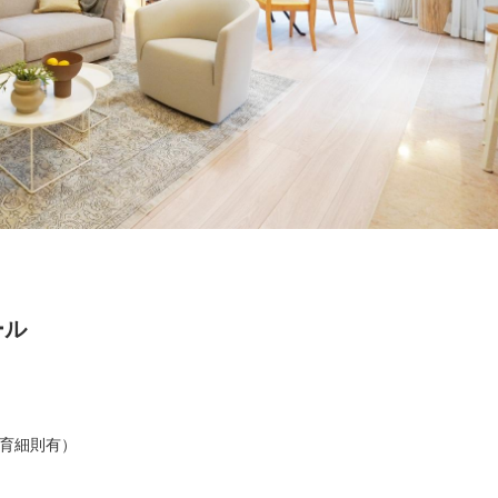
ール
育細則有）