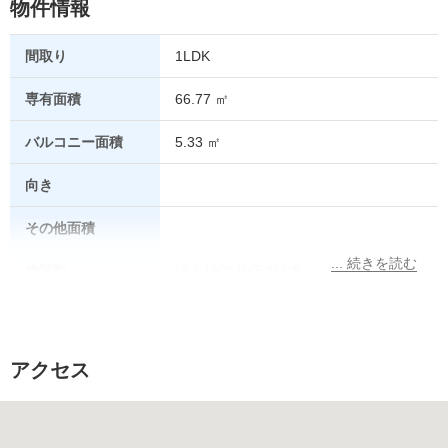
物件情報
間取り
1LDK
専有面積
66.77 ㎡
バルコニー面積
5.33 ㎡
向き
その他面積
総階数
地上18階 地下2階建
所在階
8階
総戸数
アクセス
販売価格
駐車場
あり