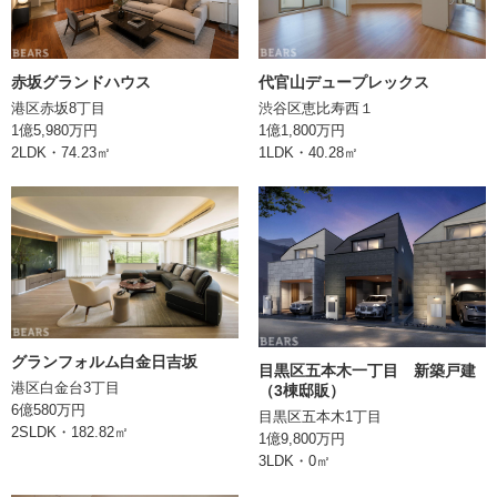
エレベーター
あり
構造
RC(鉄筋コンクリート)造
赤坂グランドハウス
代官山デュープレックス
港区赤坂8丁目
渋谷区恵比寿西１
土地権利
所有権
1億5,980万円
1億1,800万円
2LDK・74.23㎡
1LDK・40.28㎡
現況
空室
引渡
相談
取引形態
媒介
備考
情報登録日
2024/04/17
グランフォルム白金日吉坂
目黒区五本木一丁目 新築戸建
港区白金台3丁目
（3棟邸販）
6億580万円
次回更新日
目黒区五本木1丁目
2SLDK・182.82㎡
1億9,800万円
3LDK・0㎡
株式会社BEARS