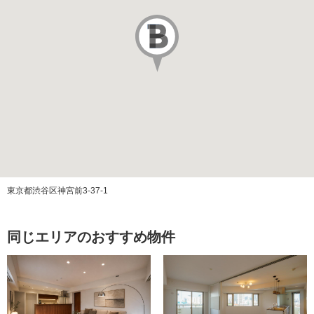
駐車場代
その他費用
築年月
2013/05
改装年月
2023/11
施工会社
株式会社竹中工務店
管理会社
日本ハウズイング株式会社
東京都渋谷区神宮前3-37-1
管理方式
全部委託（日勤）
同じエリアのおすすめ物件
管理費
修繕積立金
ペット飼育
可（飼育細則有）