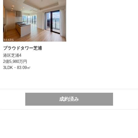
東京都千代田区丸の内二丁目1番1号
明治安田生命ビル10階
TEL:0362066070
東京都知事 (1) 第106896号
プラウドタワー芝浦
港区芝浦4
2億5,980万円
3LDK・83.09㎡
成約済み