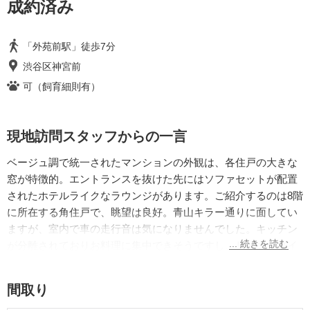
成約済み
「外苑前駅」徒歩7分
渋谷区神宮前
可（飼育細則有）
現地訪問スタッフからの一言
ベージュ調で統一されたマンションの外観は、各住戸の大きな
窓が特徴的。エントランスを抜けた先にはソファセットが配置
されたホテルライクなラウンジがあります。ご紹介するのは8階
に所在する角住戸で、眺望は良好。青山キラー通りに面してい
ますが、室内で車の走行音は気になりませんでした。キッチン
が分離されておりお料理に集中できそうですし、リビングダイ
ニングをすっきり保てそうな点も魅力です。
※ 現状は1LDKですが、LDKの一角を仕切って2LDKにすること
間取り
も可能です。