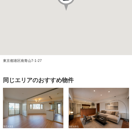
その他費用
築年月
2006/02
改装年月
2023/09
施工会社
株式会社大林組
管理会社
三菱地所コミュニティ株式会社
東京都港区南青山7-1-27
管理方式
全部委託（日勤）
同じエリアのおすすめ物件
管理費
修繕積立金
ペット飼育
可（飼育細則有）
エレベーター
あり
構造
RC(鉄筋コンクリート)造