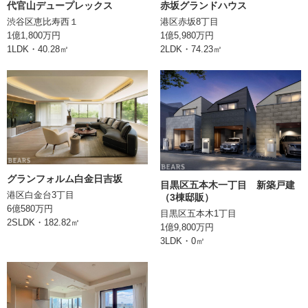
代官山デュープレックス
赤坂グランドハウス
渋谷区恵比寿西１
港区赤坂8丁目
土地権利
所有権
1億1,800万円
1億5,980万円
1LDK・40.28㎡
2LDK・74.23㎡
現況
空室
引渡
相談
取引形態
媒介
備考
情報登録日
2024/04/17
グランフォルム白金日吉坂
目黒区五本木一丁目 新築戸建
港区白金台3丁目
（3棟邸販）
6億580万円
次回更新日
目黒区五本木1丁目
2SLDK・182.82㎡
1億9,800万円
3LDK・0㎡
株式会社BEARS
東京都千代田区丸の内二丁目1番1号
明治安田生命ビル10階
TEL:0362066070