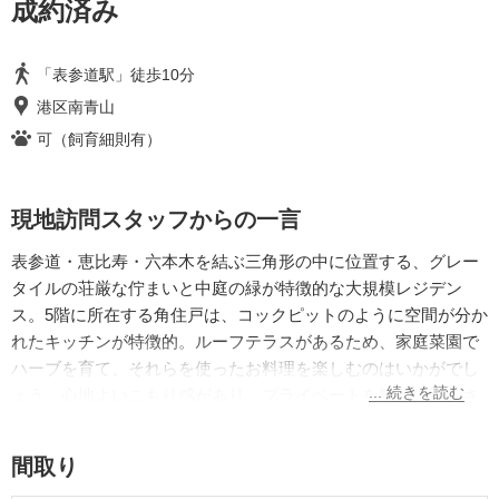
成約済み
「表参道駅」徒歩10分
港区南青山
可（飼育細則有）
現地訪問スタッフからの一言
表参道・恵比寿・六本木を結ぶ三角形の中に位置する、グレー
タイルの荘厳な佇まいと中庭の緑が特徴的な大規模レジデン
ス。5階に所在する角住戸は、コックピットのように空間が分か
れたキッチンが特徴的。ルーフテラスがあるため、家庭菜園で
ハーブを育て、それらを使ったお料理を楽しむのはいかがでし
ょう。心地よいこもり感があり、プライベートを静かに過ごさ
れたい方におすすめの物件です。洗面室にドイツの家電ブラン
ド「Miele」のドラム式洗濯機が設置されていたり、玄関部分に
間取り
は上がり框がなかったりと、どこか海外を感じさせるスタイリ