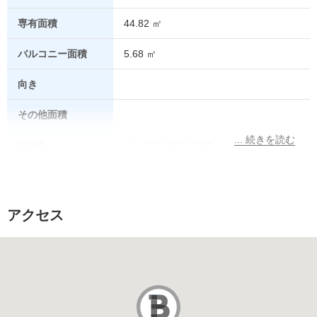
専有面積
44.82 ㎡
バルコニー面積
5.68 ㎡
向き
その他面積
総階数
地上13階 地下1階建
所在階
5階
総戸数
アクセス
販売価格
駐車場
あり
駐車場代