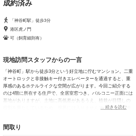
成約済み
「神谷町駅」徒歩3分
港区虎ノ門
可（飼育細則有）
現地訪問スタッフからの一言
「神谷町」駅から徒歩3分という好立地に佇むマンション。二重
オートロックと非接触キー付きエレベーターを通過すると、重
厚感のあるホテルライクな空間が広がります。今回ご紹介する
のは4階に所在する住戸で、全居室窓つき。バルコニー正面には
墓地がありますが、土地に高低差があるうえ、植栽が目隠しの
役割を果たしているため、視界には入りませんでした。土地権
利が定期賃借権である点は事前にご留意ください。
間取り