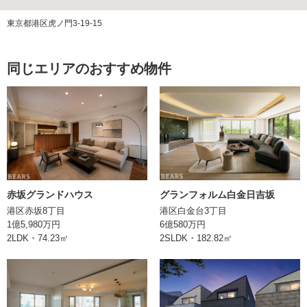
管理方式
全部委託（日勤）
東京都港区虎ノ門3-19-15
管理費
同じエリアのおすすめ物件
修繕積立金
ペット飼育
可（飼育細則有）
エレベーター
あり
構造
RC(鉄筋コンクリート)造
土地権利
所有権・借地権混在
赤坂グランドハウス
グランフォルム白金日吉坂
港区赤坂8丁目
港区白金台3丁目
借地権の種類
普通賃借権(一部所有権)
1億5,980万円
6億580万円
2LDK・74.23㎡
2SLDK・182.82㎡
借地期間
2062年3月
保証金：要確認
借地権詳細
借地料：9,700円