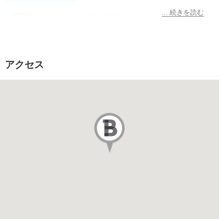
総階数
地上14階建
所在階
4階
総戸数
アクセス
販売価格
駐車場
あり
駐車場代
その他費用
築年月
2012/02
施工会社
東急建設株式会社
管理会社
三菱地所コミュニティ株式会社