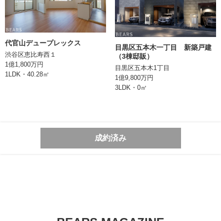
現況
空室
引渡
即可
代官山デュープレックス
目黒区五本木一丁目 新築戸建
取引形態
媒介
渋谷区恵比寿西１
（3棟邸販）
1億1,800万円
目黒区五本木1丁目
備考
1LDK・40.28㎡
1億9,800万円
3LDK・0㎡
情報登録日
2024/04/17
次回更新日
成約済み
株式会社BEARS
東京都千代田区丸の内二丁目1番1号
明治安田生命ビル10階
TEL:0362066070
東京都知事 (1) 第106896号