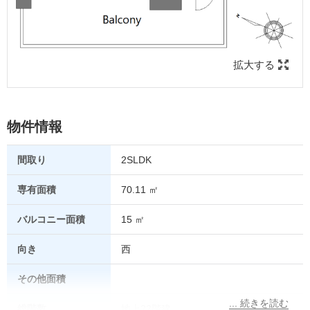
拡大する
物件情報
間取り
2SLDK
専有面積
70.11 ㎡
バルコニー面積
15 ㎡
向き
西
その他面積
総階数
地上22階建