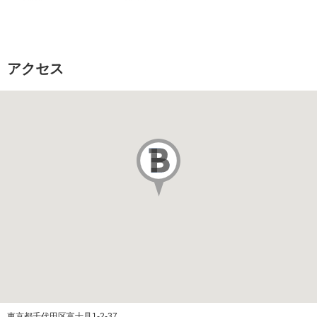
所在階
16階
総戸数
アクセス
販売価格
駐車場
あり
駐車場代
その他費用
築年月
2014/02
施工会社
前田建設工業 株式会社
管理会社
管理方式
全部委託（日勤）
東京都千代田区富士見1-2-37