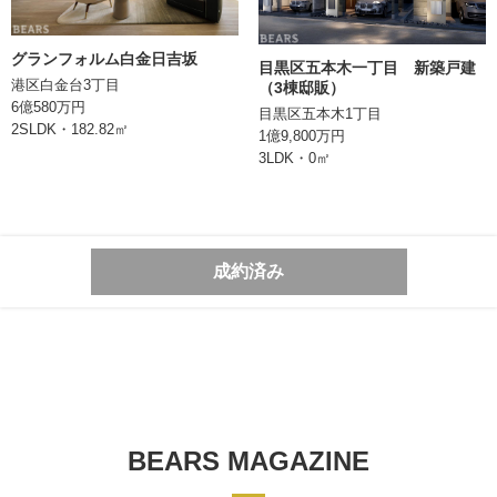
情報登録日
2024/04/02
グランフォルム白金日吉坂
次回更新日
目黒区五本木一丁目 新築戸建
港区白金台3丁目
（3棟邸販）
6億580万円
目黒区五本木1丁目
株式会社BEARS
2SLDK・182.82㎡
1億9,800万円
東京都千代田区丸の内二丁目1番1号
3LDK・0㎡
明治安田生命ビル10階
TEL:0362066070
東京都知事 (1) 第106896号
成約済み
BEARS MAGAZINE