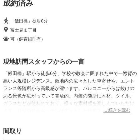
成約済み
「飯田橋」徒歩6分
富士見１丁目
可（飼育細則有）
現地訪問スタッフからの一言
「飯田橋」駅から徒歩6分、学校や教会に囲まれた中で一際背の
高い大規模レジデンス
。
敷地内の広々とした車寄せや、エント
ランス等随所から高級感が漂います。
バルコニーから
は
抜けの
ある景色が広がっていて開放的。
内装の随所に木材、タイル、
ガラスなどが使われており、様々な素材感を楽しんでいただけ
ます。Ⅱ型の対面キッチンは広々とした作業スペースと充実し
た収納を備えており、
日々のお料理が楽しめそうです。
間取り