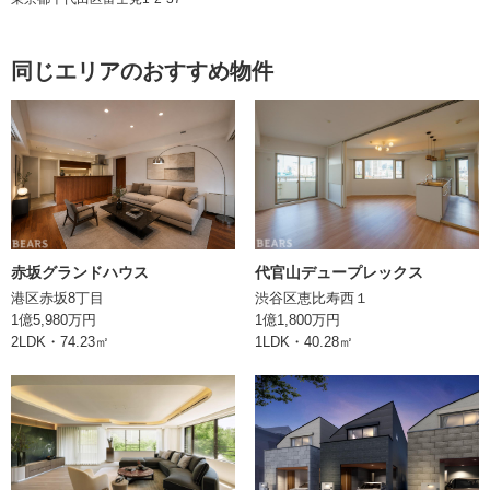
管理費
同じエリアのおすすめ物件
修繕積立金
ペット飼育
可（飼育細則有）
エレベーター
あり
構造
RC(鉄筋コンクリート)造
土地権利
所有権
赤坂グランドハウス
代官山デュープレックス
港区赤坂8丁目
渋谷区恵比寿西１
現況
空室
1億5,980万円
1億1,800万円
2LDK・74.23㎡
1LDK・40.28㎡
引渡
取引形態
媒介
備考