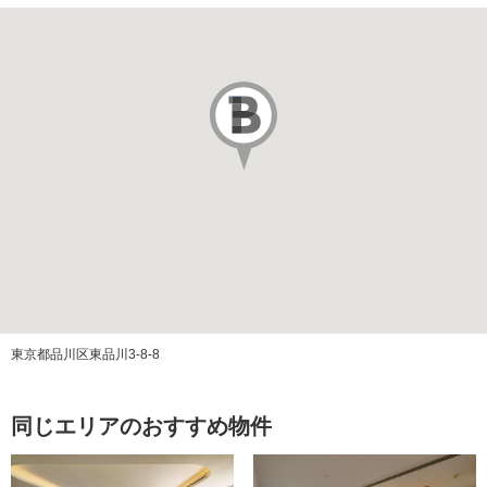
販売価格
駐車場
あり
駐車場代
その他費用
築年月
2005/02
施工会社
五洋建設（株）
管理会社
伊藤忠アーバンコミュニティ（株）
管理方式
全部委託（日勤）
東京都品川区東品川3-8-8
管理費
同じエリアのおすすめ物件
修繕積立金
ペット飼育
可（飼育細則有）