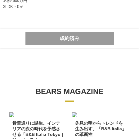
1億9,800万円
東京都千代田区丸の内二丁目1番1号
3LDK・0㎡
明治安田生命ビル10階
TEL:0362066070
東京都知事 (1) 第106896号
成約済み
BEARS MAGAZINE
骨董通りに誕生。インテ
先見の明からトレンドを
リアの次の時代を予感さ
生み出す。「B&B Italia」
せる「B&B Italia Tokyo |
の革新性