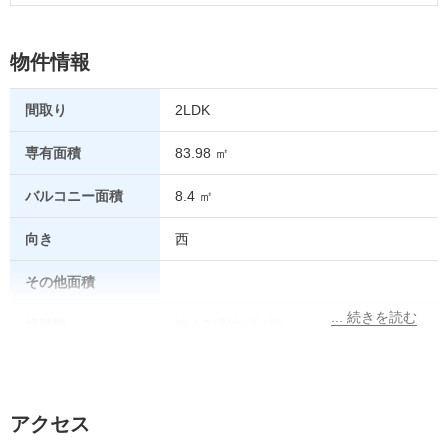
物件情報
間取り
2LDK
専有面積
83.98 ㎡
バルコニー面積
8.4 ㎡
向き
西
その他面積
総階数
地上31階地下1階
所在階
25階
総戸数
アクセス