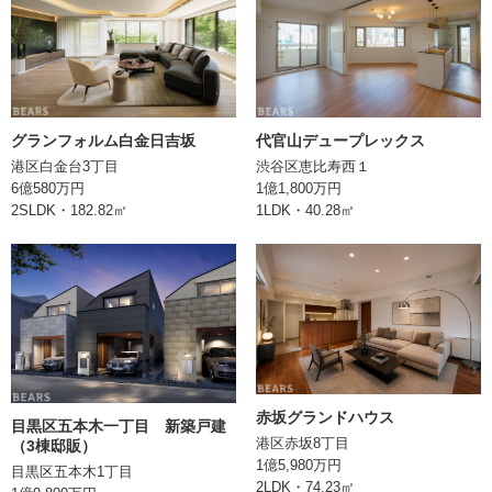
エレベーター
あり
構造
RC(鉄筋コンクリート)造
土地権利
所有権
グランフォルム白金日吉坂
代官山デュープレックス
港区白金台3丁目
渋谷区恵比寿西１
現況
空室
6億580万円
1億1,800万円
2SLDK・182.82㎡
1LDK・40.28㎡
引渡
取引形態
媒介
備考
情報登録日
2024/05/02
赤坂グランドハウス
次回更新日
目黒区五本木一丁目 新築戸建
港区赤坂8丁目
（3棟邸販）
1億5,980万円
目黒区五本木1丁目
株式会社BEARS
2LDK・74.23㎡