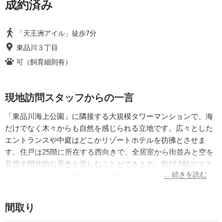
成約済み
「天王洲アイル」徒歩7分
東品川３丁目
可（飼育細則有）
現地訪問スタッフからの一言
「東品川海上公園」に隣接する大規模タワーマンションで、海
だけでなく木々からも自然を感じられる立地です。広々とした
エントランスや中庭はどこかリゾートホテルを彷彿とさせま
す。住戸は25階に所在する西向きで、全居室から街並みと空を
見渡す開放的な景色を楽しむことができます。約12.5帖のマス
ターベッドルームの他もう一つ洋室があるため、お子様がいら
っしゃるご家族にもお住まいいただけそうな物件です。
間取り