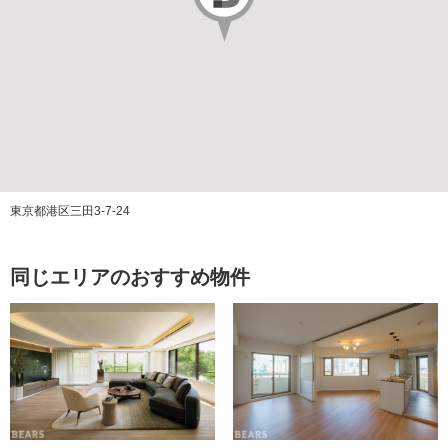
その他費用
築年月
1971/01
施工会社
安藤建設株式会社
管理会社
株式会社大京アステージ
管理方式
全部委託（日勤）
東京都港区三田3-7-24
管理費
同じエリアのおすすめ物件
修繕積立金
ペット飼育
可（飼育細則有）
エレベーター
あり
構造
RC(鉄筋コンクリート)造