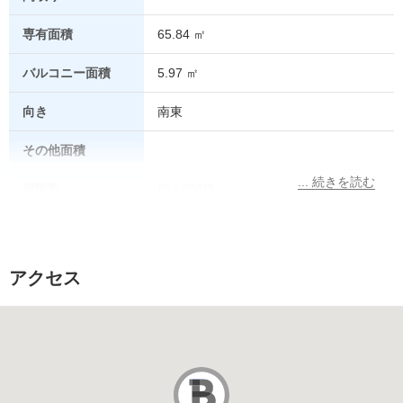
専有面積
65.84 ㎡
バルコニー面積
5.97 ㎡
向き
南東
その他面積
総階数
地上9階建
所在階
5階
総戸数
アクセス
販売価格
駐車場
なし
駐車場代