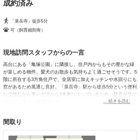
成約済み
「泉岳寺」徒歩5分
可（飼育細則有）
現地訪問スタッフからの一言
高台にある「亀塚公園」に隣接し、住戸内からもその豊かな緑
が楽しめる物件。愛犬のお散歩も気持ちよく過ごせそうです。
5
階に所在する
3方角住戸で、全居室に加えキッチンや水回りにも
窓があるため風通し良好。
「泉岳寺」駅から徒歩5分
という便利
な立地ながら
第一京浜から1本奥に入っているため、騒音が気に
ならない静かな環境でした。
間取り