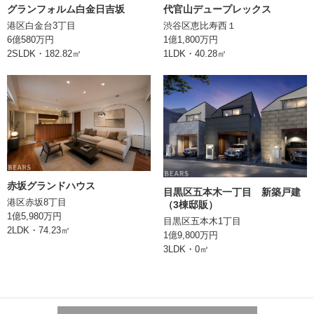
土地権利
所有権
グランフォルム白金日吉坂
代官山デュープレックス
港区白金台3丁目
渋谷区恵比寿西１
現況
空室
6億580万円
1億1,800万円
2SLDK・182.82㎡
1LDK・40.28㎡
引渡
取引形態
媒介
備考
情報登録日
2024/07/02
赤坂グランドハウス
次回更新日
目黒区五本木一丁目 新築戸建
港区赤坂8丁目
（3棟邸販）
1億5,980万円
目黒区五本木1丁目
株式会社BEARS
2LDK・74.23㎡
1億9,800万円
東京都千代田区丸の内二丁目1番1号
3LDK・0㎡
明治安田生命ビル10階
TEL:0362066070
東京都知事 (1) 第106896号