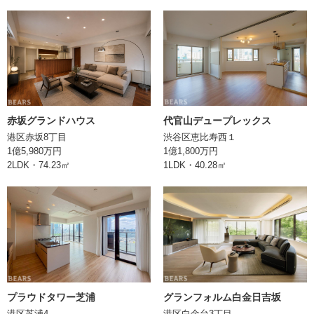
修繕積立金
ペット飼育
可（飼育細則有）
エレベーター
あり
構造
RC(鉄筋コンクリート)造
赤坂グランドハウス
代官山デュープレックス
港区赤坂8丁目
渋谷区恵比寿西１
土地権利
所有権
1億5,980万円
1億1,800万円
2LDK・74.23㎡
1LDK・40.28㎡
現況
空室
引渡
取引形態
媒介
備考
情報登録日
2024/09/19
プラウドタワー芝浦
グランフォルム白金日吉坂
港区芝浦4
港区白金台3丁目