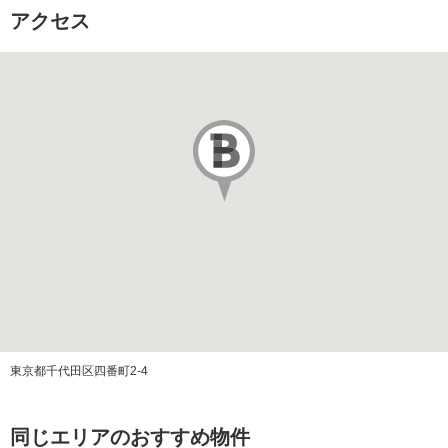
総戸数
アクセス
販売価格
駐車場
あり
駐車場代
その他費用
築年月
2014/02
改装年月
2024/04
施工会社
清水建設株式会社
管理会社
東京都千代田区四番町2-4
管理方式
全部委託（日勤）
同じエリアのおすすめ物件
管理費