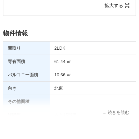
拡大する
物件情報
間取り
2LDK
専有面積
61.44 ㎡
バルコニー面積
10.66 ㎡
向き
北東
その他面積
総階数
地上15階建
所在階
8階