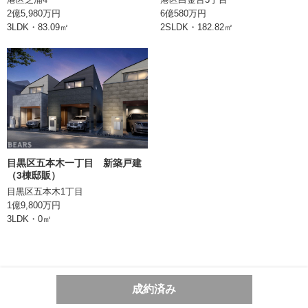
2億5,980万円
6億580万円
次回更新日
3LDK・83.09㎡
2SLDK・182.82㎡
株式会社BEARS
東京都千代田区丸の内二丁目1番1号
明治安田生命ビル10階
TEL:0362066070
東京都知事 (1) 第106896号
目黒区五本木一丁目 新築戸建
（3棟邸販）
目黒区五本木1丁目
1億9,800万円
3LDK・0㎡
成約済み