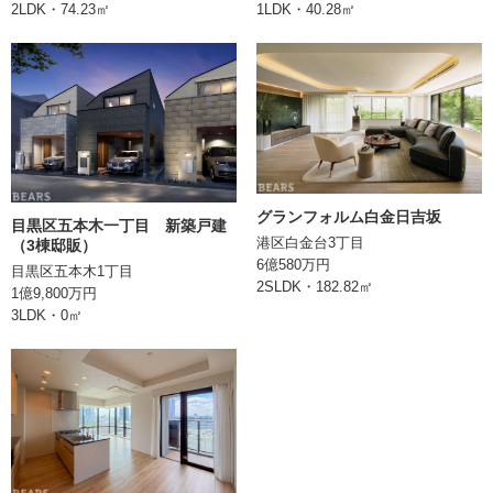
2LDK・74.23㎡
1LDK・40.28㎡
引渡
取引形態
媒介
備考
情報登録日
2024/06/06
グランフォルム白金日吉坂
目黒区五本木一丁目 新築戸建
次回更新日
港区白金台3丁目
（3棟邸販）
6億580万円
目黒区五本木1丁目
2SLDK・182.82㎡
1億9,800万円
株式会社BEARS
3LDK・0㎡
東京都千代田区丸の内二丁目1番1号
明治安田生命ビル10階
TEL:0362066070
東京都知事 (1) 第106896号