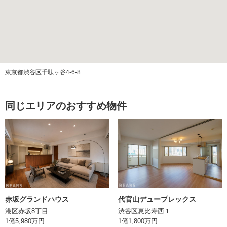
施工会社
清水建設（株）/（株）フジタ
三井不動産レジデンシャルサービス
管理会社
（株）
東京都渋谷区千駄ヶ谷4-6-8
管理方式
全部委託（日勤）
管理費
同じエリアのおすすめ物件
修繕積立金
ペット飼育
不可
エレベーター
あり
構造
RC(鉄筋コンクリート)造
赤坂グランドハウス
代官山デュープレックス
土地権利
所有権
港区赤坂8丁目
渋谷区恵比寿西１
1億5,980万円
1億1,800万円
現況
空室