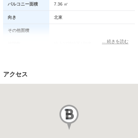
バルコニー面積
7.36 ㎡
向き
北東
その他面積
総階数
地上27階地下1階建
所在階
14階
総戸数
アクセス
販売価格
駐車場
なし
駐車場代
その他費用
築年月
2023/01