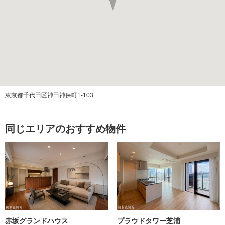
築年月
2003/01
改装年月
2024/02
施工会社
西松・大成・鹿児島建設共同企業体
管理会社
三井不動産
東京都千代田区神田神保町1-103
管理方式
全部委託（日勤）
同じエリアのおすすめ物件
管理費
修繕積立金
ペット飼育
可（飼育細則有）
エレベーター
あり
構造
RC(鉄筋コンクリート)造
赤坂グランドハウス
プラウドタワー芝浦