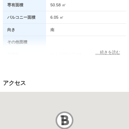
専有面積
50.58 ㎡
バルコニー面積
6.05 ㎡
向き
南
その他面積
総階数
地上29階地下3建
所在階
3階
総戸数
アクセス
販売価格
駐車場
なし
駐車場代
その他費用