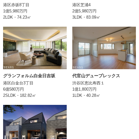
港区赤坂8丁目
港区芝浦4
土地権利
所有権
1億5,980万円
2億5,980万円
2LDK・74.23㎡
3LDK・83.09㎡
現況
空室
引渡
取引形態
媒介
備考
情報登録日
2024/05/02
グランフォルム白金日吉坂
代官山デュープレックス
港区白金台3丁目
渋谷区恵比寿西１
6億580万円
1億1,800万円
次回更新日
2SLDK・182.82㎡
1LDK・40.28㎡
株式会社BEARS
東京都千代田区丸の内二丁目1番1号
明治安田生命ビル10階
TEL:0362066070
東京都知事 (1) 第106896号