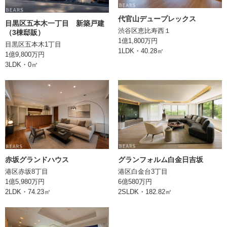
土地権利
所有権
代官山デュープレックス
目黒区五本木一丁目 新築戸建
渋谷区恵比寿西１
（3棟邸販）
事務所利用
不可
1億1,800万円
目黒区五本木1丁目
1LDK・40.28㎡
1億9,800万円
現況
空室
3LDK・0㎡
引渡
即時
取引形態
売主
■リフォーム内容（２０２５年８月
完了） ・システムキッチン、ユニッ
トバス、浴室暖房乾燥機、洗面化粧
台、トイレ、防水パン、洗濯水栓
赤坂グランドハウス
グランフォルム白金日吉坂
備考
新規交換 ・全室フローリング上張
港区赤坂8丁目
港区白金台3丁目
1億5,980万円
6億580万円
り、全室クロス、玄関タイル張替
2LDK・74.23㎡
2SLDK・182.82㎡
・建具一部、ガラス引戸（洋室約
４．９帖） ・ディスポーザー交換 ・
エアコン新規３台設置