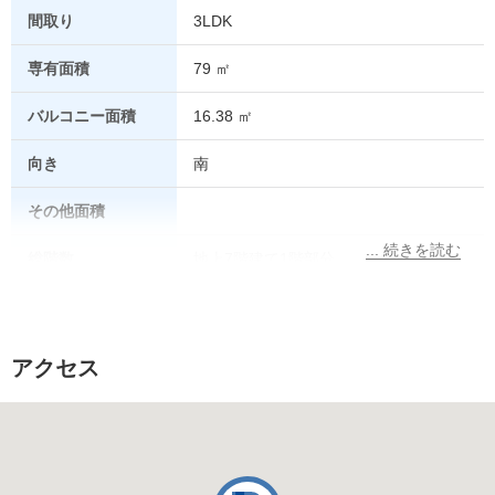
間取り
3LDK
専有面積
79 ㎡
バルコニー面積
16.38 ㎡
向き
南
その他面積
総階数
地上7階建て1階部分
所在階
1階
総戸数
90 戸
アクセス
販売価格
駐車場
あり