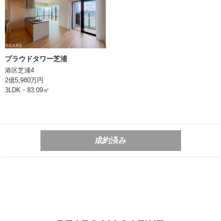
情報登録日
2025/12/08
次回更新日
2025/12/23
プラウドタワー芝浦
株式会社BEARS
港区芝浦4
東京都千代田区丸の内二丁目1番1号
2億5,980万円
明治安田生命ビル10階
3LDK・83.09㎡
TEL:0362066070
東京都知事 (1) 第106896号
成約済み