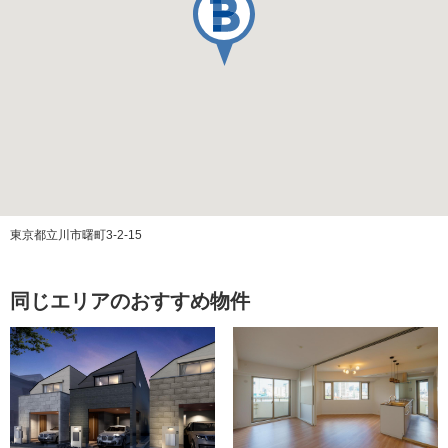
駐車場代
その他費用
築年月
2005/01
施工会社
管理会社
㈱相鉄リビングサポート
管理方式
全部委託（日勤）
東京都立川市曙町3-2-15
管理費
同じエリアのおすすめ物件
修繕積立金
ペット飼育
可（飼育細則有）
エレベーター
あり
構造
RC(鉄筋コンクリート)造