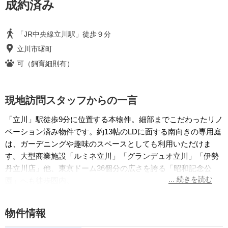
成約済み
「JR中央線立川駅」徒歩９分
立川市曙町
可（飼育細則有）
現地訪問スタッフからの一言
「立川」駅徒歩9分に位置する本物件。細部までこだわったリノ
ベーション済み物件です。約13帖のLDに面する南向きの専用庭
は、ガーデニングや趣味のスペースとしても利用いただけま
す。大型商業施設「ルミネ立川」「グランデュオ立川」「伊勢
丹立川店」他、東京ドーム36個分の広さを誇る「昭和記念公
園」へも徒歩圏内。
物件情報