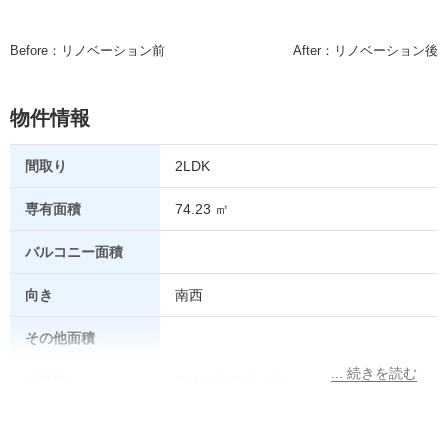
Before：リノベーション前
After：リノベーション後
物件情報
間取り
2LDK
専有面積
74.23 ㎡
バルコニー面積
向き
南西
その他面積
総階数
地上５階地下２階
所在階
4階