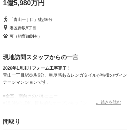
1億5,980万円
「青山一丁目」徒歩6分
港区赤坂8丁目
可（飼育細則有）
現地訪問スタッフからの一言
2026年1月末リフォーム工事完了！
青山一丁目駅徒歩6分。重厚感あるレンガタイルが特徴のヴィン
テージマンションです。
■全室、南向きのバルコニー
■18.3帖のLDK、開放的なオープンキッチン
■フローリングには無垢材を使用
■銀座線青山一丁目駅徒歩８分、千代田線乃木坂駅徒歩９分の
間取り
軽快アクセス