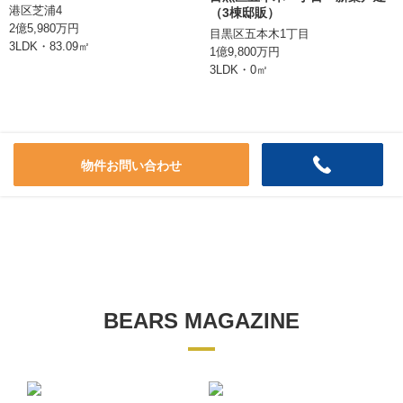
港区芝浦4
（3棟邸販）
情報登録日
2026/08/05
2億5,980万円
目黒区五本木1丁目
3LDK・83.09㎡
1億9,800万円
次回更新日
2026/08/20
3LDK・0㎡
株式会社BEARS
東京都千代田区丸の内二丁目1番1号
明治安田生命ビル10階
物件お問い合わせ
TEL:0362066070
東京都知事 (1) 第106896号
BEARS MAGAZINE