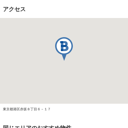
総戸数
48 戸
アクセス
販売価格
1億5,980万円
駐車場
なし
駐車場代
0円
・冷暖房給湯基本料金：11,860円 ・冷
その他費用
暖房給湯設備維持費：3,600円 ・ヒー
ツ使用料(基本料金)：2,362円
築年月
1979/07
施工会社
鹿島建設株式会社
管理会社
大和ライフネクスト株式会社
東京都港区赤坂８丁目６－１７
管理方式
全部委託（日勤）
同じエリアのおすすめ物件