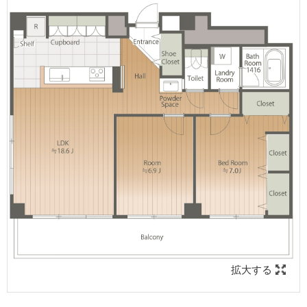
【リノベーション内容】
・全室クロス張替
・水回り床仕上げ張替え
※既存フローリングは無垢フローリング貼
・システムキッチン新規交換
・洗面脱衣室改修、洗面化粧台交換
・防水パン・洗濯水栓交換
・ユニットバス新規交換
・浴室暖房乾燥機付き
・建具・巾木交換
・照明器具、配線器具新規交換
・トイレ新規交換
街の魅力はこちら
拡大する