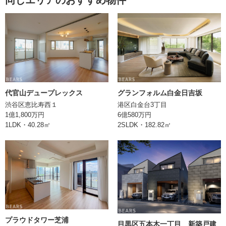
管理費
23,133円
修繕積立金
21,020円
ペット飼育
可（飼育細則有）
エレベーター
あり
構造
RC(鉄筋コンクリート)造
代官山デュープレックス
グランフォルム白金日吉坂
渋谷区恵比寿西１
港区白金台3丁目
土地権利
所有権
1億1,800万円
6億580万円
1LDK・40.28㎡
2SLDK・182.82㎡
事務所利用
不可
現況
空室
引渡
相談
取引形態
売主
備考
プラウドタワー芝浦
目黒区五本木一丁目 新築戸建