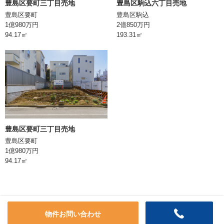
豊島区要町三丁目売地
豊島区駒込六丁目売地
豊島区要町
豊島区駒込
引渡
相談／現況空渡し
1億980万円
2億850万円
94.17㎡
193.31㎡
東側公道幅員約11.24m
令和4年度前面道路路線価＝1,380,000
備考
円／㎡
総戸数6戸 設備費込み、一棟賃貸中
令和3年 内外装工事済み
情報登録日
2023/10/20
次回更新日
登録日から15日以内
豊島区要町三丁目売地
豊島区要町
1億980万円
株式会社BEARS
94.17㎡
東京都千代田区丸の内二丁目1番1号
明治安田生命ビル10階
TEL:0362066070
東京都知事 (1) 第106896号
物件お問い合わせ