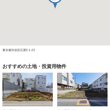
築年月
2007年10月
エレベーター
有
建蔽率
80％
容積率
400％
容積率の制限内容
-
東京都渋谷区広尾5-1-23
防火地区
防火地域
おすすめの土地・投資用物件
高度地区
30m
権利
所有権
表面利回り
-
賃料
-
取引形態
媒介