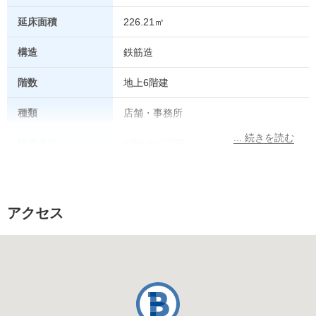
延床面積
226.21㎡
構造
鉄筋造
階数
地上6階建
種類
店舗・事務所
販売価格
6億6,800万円
登記簿地目
-
現況地目
宅地
アクセス
用途地域
商業地域
私道負担有無
無
接道道路
-