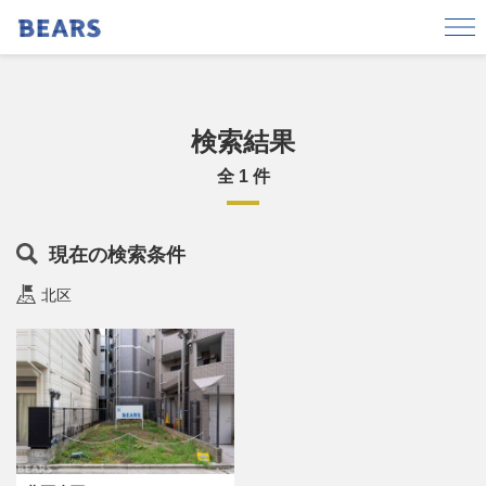
エリアから探す
港区
東京都渋谷区
港区白金台3丁目
目黒区
杉並区
江東区
検索結果
立川市
世田谷区
全 1 件
横浜市青葉区
三鷹市
北区
足立区
渋谷区
新宿区
現在の検索条件
文京区
千代田区
品川区
中央区
北区
前橋市
豊島区
価格
〜
広さ