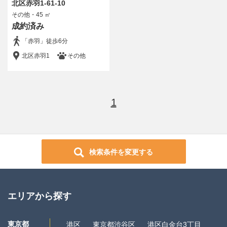
北区赤羽1-61-10
〜
その他・45 ㎡
成約済み
間取り
「赤羽」徒歩6分
1R/1K
1DK/1LDK
北区赤羽1
その他
2DK/2LDK
3DK/3LDK
4DK/4LDK
5LDK以上
駅徒歩分数
1
5分以内
10分以内
15分以内
指定なし
ペット
ペット可
検索条件を変更する
所在階
指定なし
1階のみ
エリアから探す
2階以上
販売状況
東京都
港区
東京都渋谷区
港区白金台3丁目