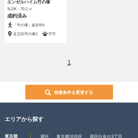
エンゼルハイム竹の塚
〜
3LDK・70.2 ㎡
成約済み
間取り
「竹の塚」徒歩8分
1R/1K
1DK/1LDK
足立区竹の塚2
不可
2DK/2LDK
3DK/3LDK
4DK/4LDK
5LDK以上
駅徒歩分数
1
5分以内
10分以内
15分以内
指定なし
ペット
ペット可
検索条件を変更する
所在階
指定なし
1階のみ
エリアから探す
2階以上
販売状況
東京都
港区
東京都渋谷区
港区白金台3丁目