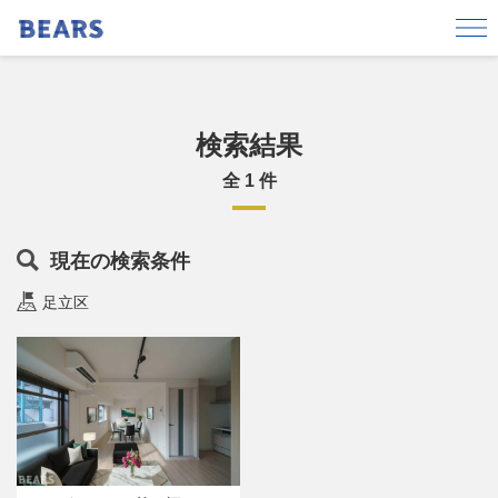
エリアから探す
港区
東京都渋谷区
港区白金台3丁目
目黒区
杉並区
江東区
検索結果
立川市
世田谷区
全 1 件
横浜市青葉区
三鷹市
北区
足立区
渋谷区
新宿区
現在の検索条件
文京区
千代田区
品川区
中央区
足立区
前橋市
豊島区
価格
〜
広さ