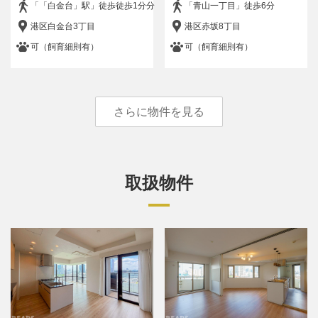
「「白金台」駅」徒歩徒歩1分分
「青山一丁目」徒歩6分
港区白金台3丁目
港区赤坂8丁目
フリーワード
可（飼育細則有）
可（飼育細則有）
検索する
さらに物件を見る
取扱物件