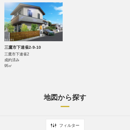
三鷹市下連雀2-9-10
三鷹市下連雀2
成約済み
95㎡
地図から探す
フィルター