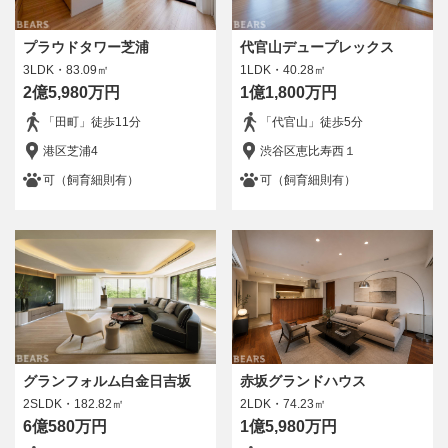
4DK/4LDK
5LDK以上
プラウドタワー芝浦
代官山デュープレックス
駅徒歩分数
3LDK・83.09㎡
1LDK・40.28㎡
5分以内
10分以内
2億5,980万円
1億1,800万円
15分以内
指定なし
「田町」徒歩11分
「代官山」徒歩5分
ペット
港区芝浦4
渋谷区恵比寿西１
ペット可
可（飼育細則有）
可（飼育細則有）
所在階
指定なし
1階のみ
2階以上
販売状況
グランフォルム白金日吉坂
赤坂グランドハウス
物件オーナー
2SLDK・182.82㎡
2LDK・74.23㎡
6億580万円
1億5,980万円