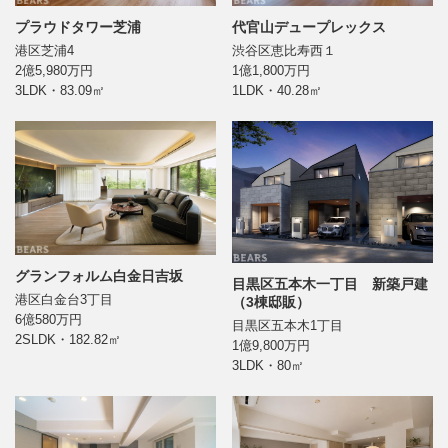
プラウドタワー芝浦
代官山デュープレックス
港区芝浦4
渋谷区恵比寿西１
2億5,980万円
1億1,800万円
3LDK・83.09㎡
1LDK・40.28㎡
グランフォルム白金日吉坂
目黒区五本木一丁目 新築戸建
港区白金台3丁目
（3棟邸販）
6億580万円
目黒区五本木1丁目
2SLDK・182.82㎡
1億9,800万円
3LDK・80㎡