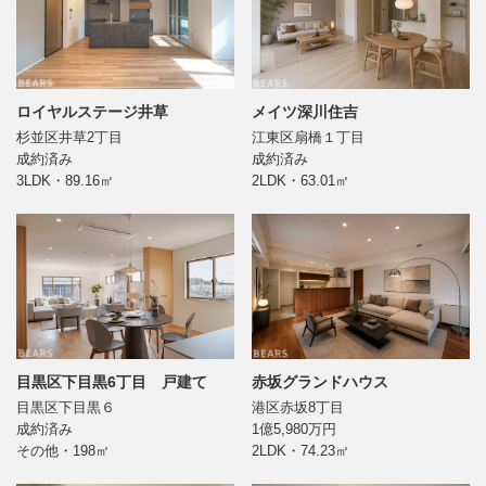
ロイヤルステージ井草
メイツ深川住吉
杉並区井草2丁目
江東区扇橋１丁目
成約済み
成約済み
3LDK・89.16㎡
2LDK・63.01㎡
目黒区下目黒6丁目 戸建て
赤坂グランドハウス
目黒区下目黒６
港区赤坂8丁目
成約済み
1億5,980万円
その他・198㎡
2LDK・74.23㎡