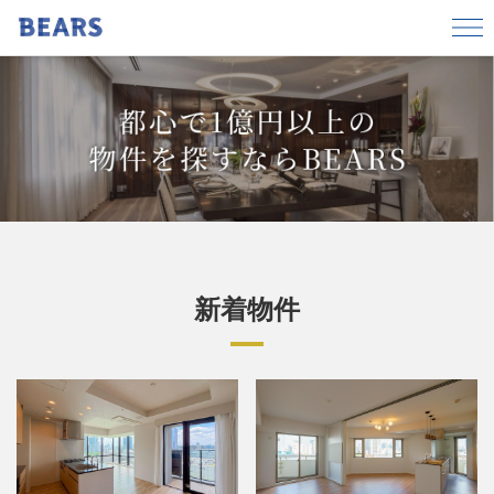
エリアから探す
港区
渋谷区
千代田区
中央区
都心で1億円以上の
目黒区
文京区
新宿区
品川区
物件を探すならBEARS
東京都渋谷区
港区白金台3丁目
価格
〜
新着物件
広さ
〜
間取り
1R/1K
1DK/1LDK
2DK/2LDK
3DK/3LDK