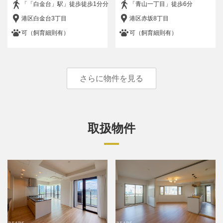
「「白金台」駅」徒歩徒歩1分分
「青山一丁目」徒歩6分
港区白金台3丁目
港区赤坂8丁目
フリーワード
可（飼育細則有）
可（飼育細則有）
検索する
さらに物件を見る
取扱物件