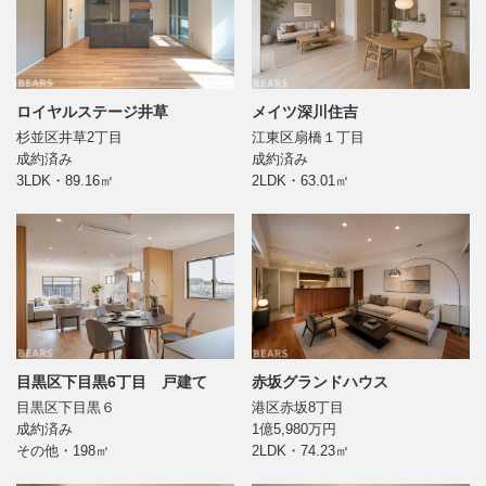
ロイヤルステージ井草
メイツ深川住吉
杉並区井草2丁目
江東区扇橋１丁目
成約済み
成約済み
3LDK・89.16㎡
2LDK・63.01㎡
目黒区下目黒6丁目 戸建て
赤坂グランドハウス
目黒区下目黒６
港区赤坂8丁目
成約済み
1億5,980万円
その他・198㎡
2LDK・74.23㎡