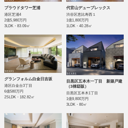
プラウドタワー芝浦
代官山デュープレックス
港区芝浦4
渋谷区恵比寿西１
2億5,980万円
1億1,800万円
3LDK・83.09㎡
1LDK・40.28㎡
グランフォルム白金日吉坂
目黒区五本木一丁目 新築戸建
港区白金台3丁目
（3棟邸販）
6億580万円
目黒区五本木1丁目
2SLDK・182.82㎡
1億9,800万円
3LDK・80㎡