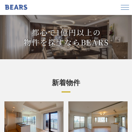
エリアから探す
港区
渋谷区
千代田区
中央区
都心で1億円以上の
目黒区
文京区
新宿区
品川区
物件を探すならBEARS
東京都渋谷区
港区白金台3丁目
価格
〜
新着物件
広さ
〜
間取り
1R/1K
1DK/1LDK
2DK/2LDK
3DK/3LDK