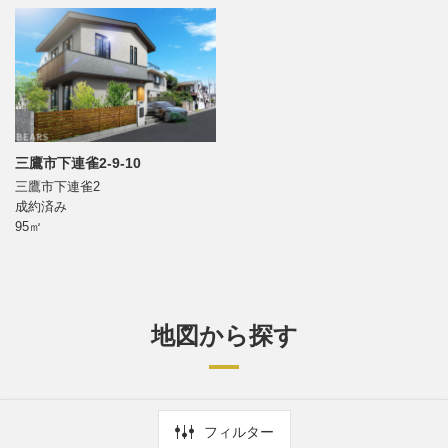
三鷹市下連雀2-9-10
三鷹市下連雀2
成約済み
95㎡
地図から探す
フィルター