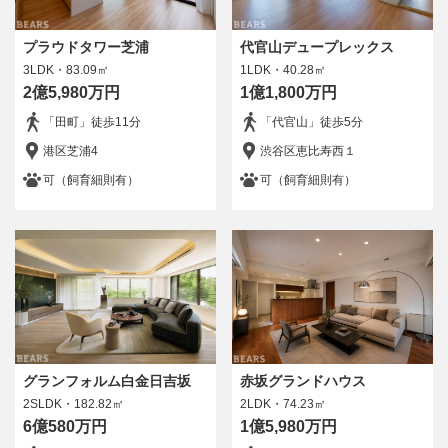
4DK/4LDK
5LDK以上
プラウドタワー芝浦
代官山デュープレックス
駅徒歩分数
3LDK・83.09㎡
1LDK・40.28㎡
5分以内
10分以内
2億5,980万円
1億1,800万円
15分以内
指定なし
「田町」徒歩11分
「代官山」徒歩5分
ペット
港区芝浦4
渋谷区恵比寿西１
ペット可
可（飼育細則有）
可（飼育細則有）
所在階
指定なし
1階のみ
2階以上
販売状況
グランフォルム白金日吉坂
赤坂グランドハウス
物件オーナー
2SLDK・182.82㎡
2LDK・74.23㎡
6億580万円
1億5,980万円